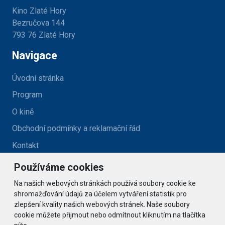
Kino Zlaté Hory
Bezručova 144
793 76 Zlaté Hory
Navigace
Úvodní stránka
Program
O kině
Obchodní podmínky a reklamační řád
Kontakt
Používáme cookies
Kontakt
Na našich webových stránkách používá soubory cookie ke
kino@zlatehory.cz
shromažďování údajů za účelem vytváření statistik pro
zlepšení kvality našich webových stránek. Naše soubory
cookie můžete přijmout nebo odmítnout kliknutím na tlačítka
Social