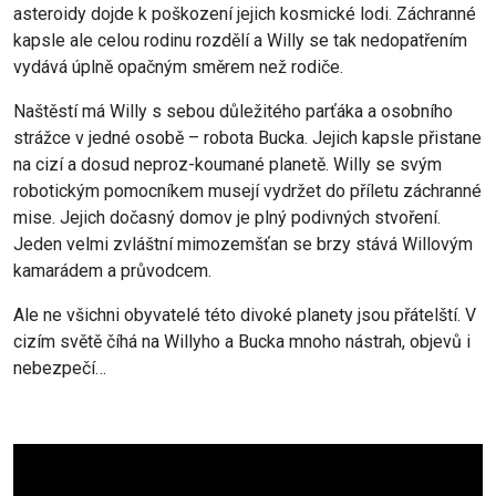
asteroidy dojde k poškození jejich kosmické lodi. Záchranné
kapsle ale celou rodinu rozdělí a Willy se tak nedopatřením
vydává úplně opačným směrem než rodiče.
Naštěstí má Willy s sebou důležitého parťáka a osobního
strážce v jedné osobě – robota Bucka. Jejich kapsle přistane
na cizí a dosud neproz-koumané planetě. Willy se svým
robotickým pomocníkem musejí vydržet do příletu záchranné
mise. Jejich dočasný domov je plný podivných stvoření.
Jeden velmi zvláštní mimozemšťan se brzy stává Willovým
kamarádem a průvodcem.
Ale ne všichni obyvatelé této divoké planety jsou přátelští. V
cizím světě číhá na Willyho a Bucka mnoho nástrah, objevů i
nebezpečí…