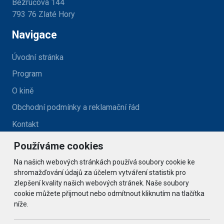
Bezručova 144
793 76 Zlaté Hory
Navigace
Úvodní stránka
Program
O kině
Obchodní podmínky a reklamační řád
Kontakt
Používáme cookies
Kontakt
Na našich webových stránkách používá soubory cookie ke
kino@zlatehory.cz
shromažďování údajů za účelem vytváření statistik pro
zlepšení kvality našich webových stránek. Naše soubory
cookie můžete přijmout nebo odmítnout kliknutím na tlačítka
Social
níže.
© 2026 Arrabella s.r.o., mayabella s.r.o., Všechna práva