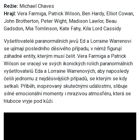
Režie:
Michael Chaves
Hrají:
Vera Farmiga, Patrick Wilson, Ben Hardy, Elliot Cowan,
John Brotherton, Peter Wight, Madison Lawlor, Beau
Gadsdon, Mia Tomlinson, Kate Fahy, Kíla Lord Cassidy
Vyšetřovatelé paranormálních jevů Ed a Lorraine Warrenovi
se ujímají posledního děsivého případu, v němž figurují
záhadné entity, kterým musí čelit. Vera Farmiga a Patrick
Wilson se vracejí ve svých ikonických rolích paranormálních
vyšetřovatelů Eda a Lorraine Warrenových, aby naposledy
čelili jednomu z nejděsivějších případů, se kterým se kdy
setkali. Příběh, inspirovaný skutečnými událostmi, slibuje
silné emocionální momenty i mrazivou atmosféru, která se
hluboce vryje pod kůži.