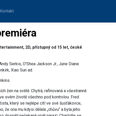
Kontakt
remiéra
tertainment, 2D, přístupný od 15 let, české
Andy Serkis, O'Shea Jackson Jr., June Diane
nkirk, Xiao Sun ad.
nkins.
jších žen na světě. Chytrá, rafinovaná a všestranně
e svém životě všechno pod kontrolou. Fred
ížista, který se nejlépe cítí ve své šusťákovce,
, že ona mu kdysi dělala „chůvu“ a byla jeho
ako dospělí nečekaně opět narazí, Charlotte se