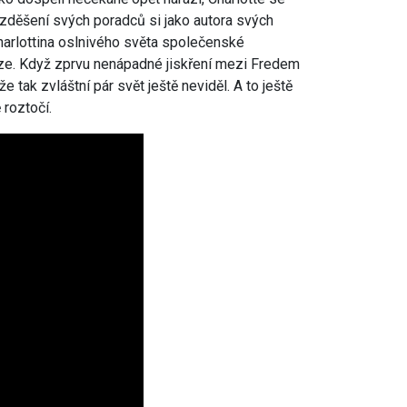
 zděšení svých poradců si jako autora svých
harlottina oslnivého světa společenské
uze. Když zprvu nenápadné jiskření mezi Fredem
e tak zvláštní pár svět ještě neviděl. A to ještě
 roztočí.