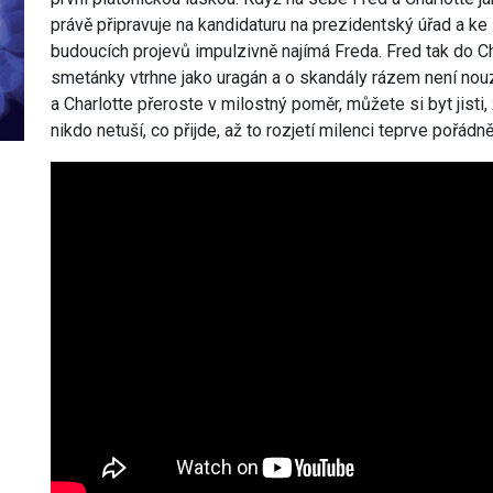
právě připravuje na kandidaturu na prezidentský úřad a ke
budoucích projevů impulzivně najímá Freda. Fred tak do C
smetánky vtrhne jako uragán a o skandály rázem není no
a Charlotte přeroste v milostný poměr, můžete si byt jisti, ž
nikdo netuší, co přijde, až to rozjetí milenci teprve pořádně