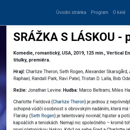
iéra
Úvodní stránka
Program
O kině
SRÁŽKA S LÁSKOU - p
Komedie, romantický, USA, 2019, 125 min., Vertical En
titulky, premiéra.
Hrají:
Charlize Theron, Seth Rogen, Alexander Skarsgård, 
Raphael, Randall Park, Ravi Patel, Tristan D. Lalla, Bob Ode
Režie:
Jonathan Levine.
Hudba:
Marco Beltrami, Miles Ha
Charlotte Fieldová (
Charlize Theron
) je jednou z nejvlivně
schopná vůdčí osobnost s obrovským nadáním, která má v
Flarsky (
Seth Rogen
) je talentovaný novinář, hipster a pot
kapsáčích a teniskách. Nemají nic společného – kromě toho
první platonickou láskou. Když na sebe Fred a Charlotte j