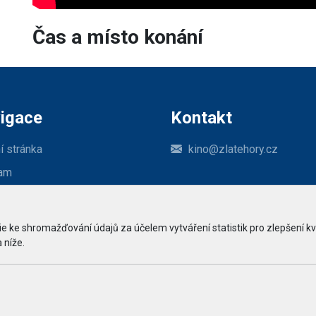
Čas a místo konání
igace
Kontakt
í stránka
kino@zlatehory.cz
am
dní podmínky a reklamační řád
 ke shromažďování údajů za účelem vytváření statistik pro zlepšení kv
 níže.
kt
© 2026 Arrabella s.r.o., mayabella s.r.o., Všechna práva vyhrazena.