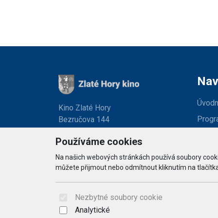
Nav
Úvodn
Kino Zlaté Hory
Progr
Bezručova 144
793 76 Zlaté Hory
O kině
Používáme cookies
Obcho
Na našich webových stránkách používá soubory cookie
můžete přijmout nebo odmítnout kliknutím na tlačítka
Konta
Nezbytné soubory cookie
Analytické