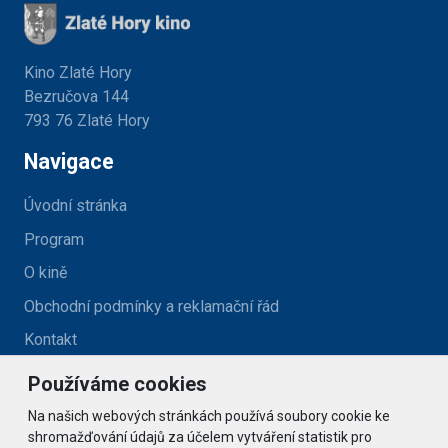
Kino Zlaté Hory
Bezručova 144
793 76 Zlaté Hory
Navigace
Úvodní stránka
Program
O kině
Obchodní podmínky a reklamační řád
Kontakt
Používáme cookies
Kontakt
Na našich webových stránkách používá soubory cookie ke
kino@zlatehory.cz
shromažďování údajů za účelem vytváření statistik pro