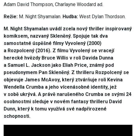
Adam David Thompson, Charlayne Woodard ad.
Režie:
M. Night Shyamalan.
Hudba:
West Dylan Thordson.
M. Night Shyamalan uvádí zcela nový thriller inspirovaný
komiksem, nazvaný Skleněný. Spojuje tak dva
samostatné úspěšné filmy Vyvolený (2000)
a Rozpolcený (2016). Z filmu Vyvolený se vracejí
herecké hvězdy Bruce Willis v roli Davida Dunna
a Samuel L. Jackson jako Eliah Price, známý pod
pseudonymem Pan Skleněný. Z thrilleru Rozpolcený se
objevuje James McAvoy, který ztvárňuje roli Kevina
Wendella Crumba a jeho vícenásobné identity, jež
v sobě ukrývá. A právě narušeného Crumba se svými 24
osobnostmi sleduje v novém fantasy thrilleru David
Dunn, který k tomu využívá své nadpřirozené
schopnosti.