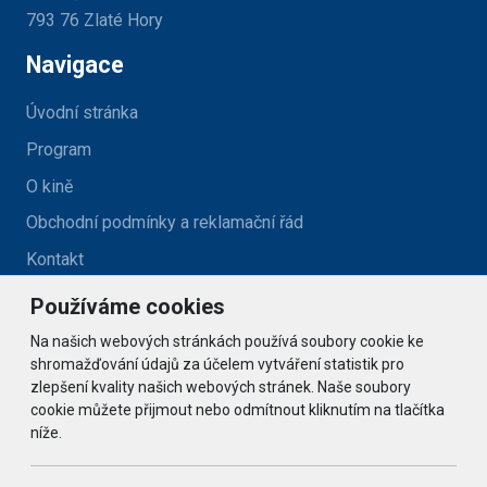
793 76 Zlaté Hory
Navigace
Úvodní stránka
Program
O kině
Obchodní podmínky a reklamační řád
Kontakt
Používáme cookies
Kontakt
Na našich webových stránkách používá soubory cookie ke
kino@zlatehory.cz
shromažďování údajů za účelem vytváření statistik pro
zlepšení kvality našich webových stránek. Naše soubory
cookie můžete přijmout nebo odmítnout kliknutím na tlačítka
Social
níže.
© 2026 Arrabella s.r.o., mayabella s.r.o., Všechna práva
vyhrazena.