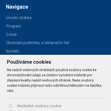
Navigace
Úvodní stránka
Program
O kině
Obchodní podmínky a reklamační řád
Kontakt
Používáme cookies
Kontakt
Na našich webových stránkách používá soubory cookie ke
kino@zlatehory.cz
shromažďování údajů za účelem vytváření statistik pro
zlepšení kvality našich webových stránek. Naše soubory
cookie můžete přijmout nebo odmítnout kliknutím na tlačítka
Social
níže.
© 2026 Arrabella s.r.o., mayabella s.r.o., Všechna práva
vyhrazena.
Nezbytné soubory cookie