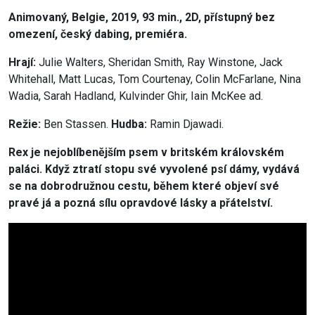
Animovaný, Belgie, 2019, 93 min., 2D, přístupný bez
omezení, český dabing, premiéra.
Hrají:
Julie Walters, Sheridan Smith, Ray Winstone, Jack
Whitehall, Matt Lucas, Tom Courtenay, Colin McFarlane, Nina
Wadia, Sarah Hadland, Kulvinder Ghir, Iain McKee ad.
Režie:
Ben Stassen.
Hudba:
Ramin Djawadi.
Rex je nejoblíbenějším psem v britském královském
paláci. Když ztratí stopu své vyvolené psí dámy, vydává
se na dobrodružnou cestu, během které objeví své
pravé já a pozná sílu opravdové lásky a přátelství.