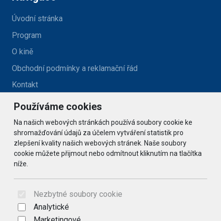
Úvodní stránka
Program
O kině
Obchodní podmínky a reklamační řád
Kontakt
Používáme cookies
Kontakt
Na našich webových stránkách používá soubory cookie ke
kino@zlatehory.cz
shromažďování údajů za účelem vytváření statistik pro
zlepšení kvality našich webových stránek. Naše soubory
cookie můžete přijmout nebo odmítnout kliknutím na tlačítka
Social
níže.
© 2026 Arrabella s.r.o., mayabella s.r.o., Všechna práva
vyhrazena.
Nezbytné soubory cookie
Analytické
Marketingové