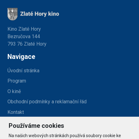
Kino Zlaté Hory
Bezručova 144
793 76 Zlaté Hory
Navigace
Úvodní stránka
Program
O kině
Obchodní podmínky a reklamační řád
Kontakt
Používáme cookies
Kontakt
Na našich webových stránkách používá soubory cookie ke