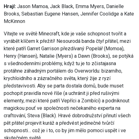
Hrají:
Jason Mamoa, Jack Black, Emma Myers, Danielle
Brooks, Sebastian Eugene Hansen, Jennifer Coolidge a Kate
McKinnon
Vítejte ve světě Minecraft, kde je vaše schopnost tvořit a
vyrábět klíčem k přežití! Nesourodá banda čtyř přátel, mezi
které patří Garret Garrison přezdívaný Popelář (Momoa),
Henry (Hansen), Natalie (Myers) a Dawn (Brooks), se potýká
s všednodenními problémy, když tu je to zčistajasna
protáhne záhadným portálem do Overworldu: bizarního,
krychloidního a zázračného světa, který žije z ryzí
představivosti. Aby se parta dostala domů, bude muset
pochopit pravidla nové říše (a uchránit ji před rušivými
elementy, mezi které patří Vepříci a Zombíci) a podniknout
magickou pouť ve společnosti nečekaného experta na
craftování, Steva (Black). Hravé dobrodružství přinutí všech
pět přátel projevit kuráž a předvést jedinečné tvůrčí
schopnosti… což je i to, co by jim mělo pomoci uspět i ve
skutečném světě.