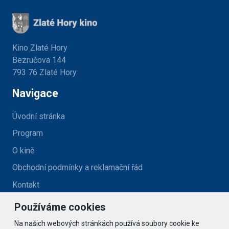
Kino Zlaté Hory
Bezručova 144
793 76 Zlaté Hory
Navigace
Úvodní stránka
Program
O kině
Obchodní podmínky a reklamační řád
Kontakt
Používáme cookies
Kontakt
Na našich webových stránkách používá soubory cookie ke