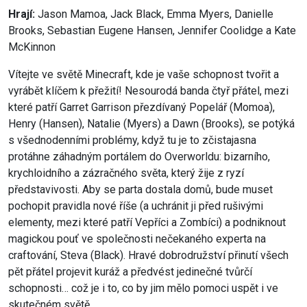
Hrají:
Jason Mamoa, Jack Black, Emma Myers, Danielle
Brooks, Sebastian Eugene Hansen, Jennifer Coolidge a Kate
McKinnon
Vítejte ve světě Minecraft, kde je vaše schopnost tvořit a
vyrábět klíčem k přežití! Nesourodá banda čtyř přátel, mezi
které patří Garret Garrison přezdívaný Popelář (Momoa),
Henry (Hansen), Natalie (Myers) a Dawn (Brooks), se potýká
s všednodenními problémy, když tu je to zčistajasna
protáhne záhadným portálem do Overworldu: bizarního,
krychloidního a zázračného světa, který žije z ryzí
představivosti. Aby se parta dostala domů, bude muset
pochopit pravidla nové říše (a uchránit ji před rušivými
elementy, mezi které patří Vepříci a Zombíci) a podniknout
magickou pouť ve společnosti nečekaného experta na
craftování, Steva (Black). Hravé dobrodružství přinutí všech
pět přátel projevit kuráž a předvést jedinečné tvůrčí
schopnosti… což je i to, co by jim mělo pomoci uspět i ve
skutečném světě.