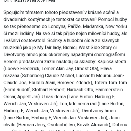
MUZIKÁLOVÝM SVĚTEM.
Spojujícím tématem tohoto představení v krásné scéně a
divadelních kostýmech je tentokrát cestování! Pomocí hudby
se tak přeneseme do Londýna, Paříže, Maďarska, New Yorku
či mezi indiány. Na své si tak přijde nejen milovníci hudby, ale
i vášniví cestovatelé. Scénky a hudební čísla ze slavných
muzikálů jako je My fair lady, Bídníci, West Side Story či
Divotvorný hrnec jsou okořeněny nápaditými choreografiemi.
Během představení zazní následující skladby: Kapička štěstí
(Loewe Frederick, Lerner Alan Jay, Ornest Ota), Hlava
mazaná (Schonberg Claude Michel, Lucchetti Mourou Jean-
Claude Jos, Boublib Alain, Borovec Zdeněk), Totem Tom Tom
(Friml Rudolf, Stothart Herbert, Harbach Otto, Hammerstein
Oscar, Appelt Jiří), U nás doma (Lane Burton, Harburg E,
Werich Jan, Voskovec Jiří), Ten, kdo nemá rád (Lane Burton,
Harburg E, Werich Jan, Voskovec Jiří), Divotvorný hrnec
(Lane Burton, Harburg E, Werich Jan, Voskovec Jiří), Jsou
chvíle (Herman Jerry, Osolsobě Ivo, Kozák Alexandr), Dobrou