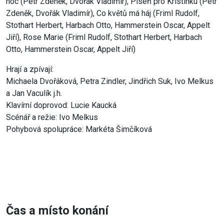
noc (Petr Zdeněk, Dvořák Vladimír), Píseň pro Kristinku (Petr
Zdeněk, Dvořák Vladimír), Co květů má háj (Friml Rudolf,
Stothart Herbert, Harbach Otto, Hammerstein Oscar, Appelt
Jiří), Rose Marie (Friml Rudolf, Stothart Herbert, Harbach
Otto, Hammerstein Oscar, Appelt Jiří)
Hrají a zpívají:
Michaela Dvořáková, Petra Zindler, Jindřich Suk, Ivo Melkus
a Jan Vaculík j.h.
Klavírní doprovod: Lucie Kaucká
Scénář a režie: Ivo Melkus
Pohybová spolupráce: Markéta Šimčíková
Čas a místo konání