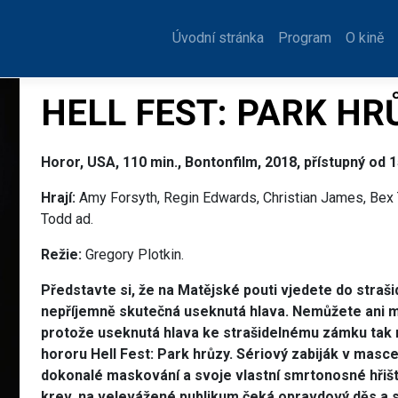
 premiéra
Úvodní stránka
Program
O kině
HELL FEST: PARK HRŮ
Horor, USA, 110 min., Bontonfilm, 2018, přístupný od 15
Hrají:
Amy Forsyth, Regin Edwards, Christian James, Bex T
Todd ad.
Režie:
Gregory Plotkin.
Představte si, že na Matějské pouti vjedete do stra
nepříjemně skutečná useknutá hlava. Nemůžete ani ml
protože useknutá hlava ke strašidelnému zámku tak ně
hororu Hell Fest: Park hrůzy. Sériový zabiják v masce 
dokonalé maskování a svoje vlastní smrtonosné hřišt
krev, na velevážené publikum čeká opravdový děs a 