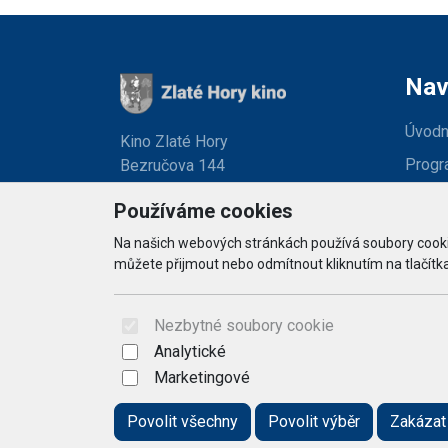
Nav
Úvodn
Kino Zlaté Hory
Progr
Bezručova 144
793 76 Zlaté Hory
O kině
Používáme cookies
Obcho
Na našich webových stránkách používá soubory cookie
můžete přijmout nebo odmítnout kliknutím na tlačítka
Konta
Nezbytné soubory cookie
Analytické
Marketingové
Povolit všechny
Povolit výběr
Zakázat