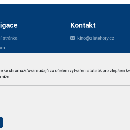
igace
Kontakt
í stránka
kino@zlatehory.cz
am
dní podmínky a reklamační řád
 ke shromažďování údajů za účelem vytváření statistik pro zlepšení kv
 níže.
kt
© 2026 Arrabella s.r.o., mayabella s.r.o., Všechna práva vyhrazena.
Hosting:
- Web: