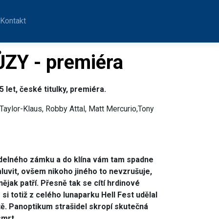
Kontakt
ZY - premiéra
 let, české titulky, premiéra.
aylor-Klaus, Robby Attal, Matt Mercurio,Tony
šidelného zámku a do klína vám tam spadne
uvit, ovšem nikoho jiného to nevzrušuje,
jak patří. Přesně tak se cítí hrdinové
si totiž z celého lunaparku Hell Fest udělal
ě. Panoptikum strašidel skropí skutečná
smrt.