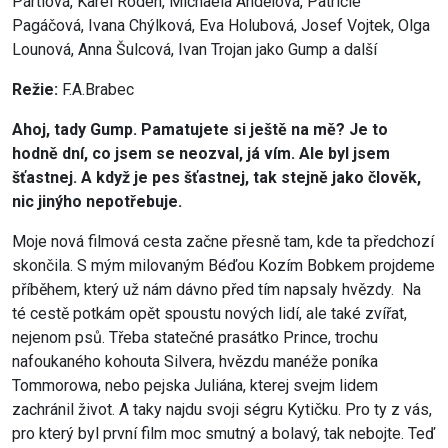
Pártlová, Karel Roden, Michaela Andělová, Patricie
Pagáčová, Ivana Chýlková, Eva Holubová, Josef Vojtek, Olga
Lounová, Anna Šulcová, Ivan Trojan jako Gump a další
Režie:
F.A.Brabec
Ahoj, tady Gump. Pamatujete si ještě na mě? Je to
hodně dní, co jsem se neozval, já vím. Ale byl jsem
šťastnej. A když je pes šťastnej, tak stejně jako člověk,
nic jinýho nepotřebuje.
Moje nová filmová cesta začne přesně tam, kde ta předchozí
skončila. S mým milovaným Béďou Kozím Bobkem projdeme
příběhem, který už nám dávno před tím napsaly hvězdy. Na
té cestě potkám opět spoustu nových lidí, ale také zvířat,
nejenom psů. Třeba statečné prasátko Prince, trochu
nafoukaného kohouta Silvera, hvězdu manéže poníka
Tommorowa, nebo pejska Juliána, kterej svejm lidem
zachránil život. A taky najdu svoji ségru Kytičku. Pro ty z vás,
pro který byl první film moc smutný a bolavý, tak nebojte. Teď