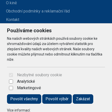
O kině
Obchodní podmínky a reklamační řád
Kontakt
Používáme cookies
Kontakt
Na našich webových stránkách používá soubory cookie ke
kino@zlatehory.cz
shromažďování údajů za účelem vytváření statistik pro
zlepšení kvality našich webových stránek. Naše soubory
cookie můžete přijmout nebo odmítnout kliknutím na tlačítka
Social
níže.
© 2026 Arrabella s.r.o., mayabella s.r.o., Všechna práva
vyhrazena.
Nezbytné soubory cookie
Analytické
Marketingové
Hosting:
- Web:
Povolit všechny
Povolit výběr
Zakázat
Více informací: