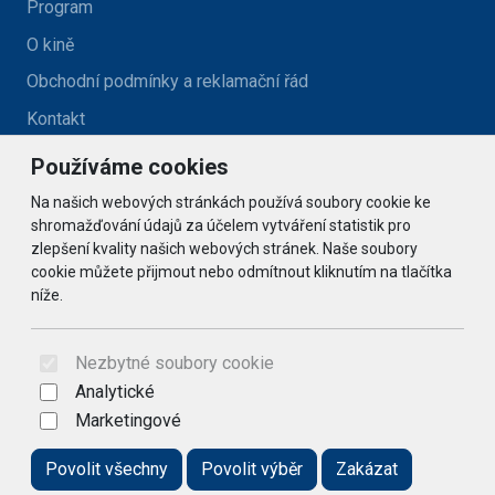
Program
O kině
Obchodní podmínky a reklamační řád
Kontakt
Používáme cookies
Kontakt
Na našich webových stránkách používá soubory cookie ke
kino@zlatehory.cz
shromažďování údajů za účelem vytváření statistik pro
zlepšení kvality našich webových stránek. Naše soubory
cookie můžete přijmout nebo odmítnout kliknutím na tlačítka
Social
níže.
© 2026 Arrabella s.r.o., mayabella s.r.o., Všechna práva
vyhrazena.
Nezbytné soubory cookie
Analytické
Marketingové
Hosting:
- Web:
Povolit všechny
Povolit výběr
Zakázat