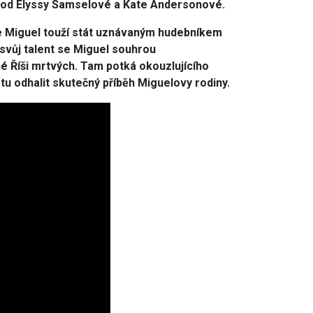
sně od Elyssy Samselové a Kate Andersonové.
 Miguel touží stát uznávaným hudebníkem
 svůj talent se Miguel souhrou
é Říši mrtvých. Tam potká okouzlujícího
stu odhalit skutečný příběh Miguelovy rodiny.