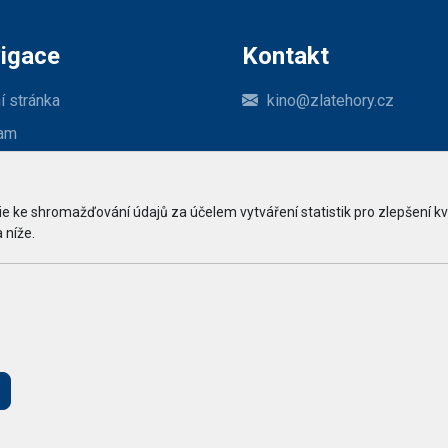
igace
Kontakt
í stránka
kino@zlatehory.cz
am
dní podmínky a reklamační řád
 ke shromažďování údajů za účelem vytváření statistik pro zlepšení kv
 níže.
kt
© 2026 Arrabella s.r.o., mayabella s.r.o., Všechna práva vyhrazena.
Hosting:
- Web: