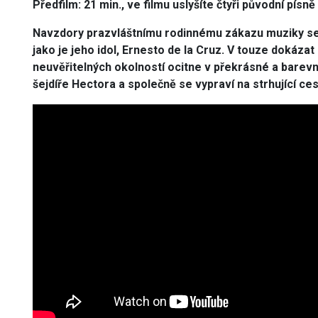
Předfilm: 21 min., ve filmu uslyšíte čtyři původní pí
Navzdory prazvláštnímu rodinnému zákazu muziky se
jako je jeho idol, Ernesto de la Cruz. V touze dokázat
neuvěřitelných okolností ocitne v překrásné a barevn
šejdíře Hectora a společně se vypraví na strhující ce