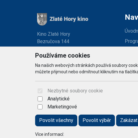
Nav
Úvodn
Kino Zlaté Hory
Progr
Bezručova 144
793 76 Zlaté Hory
O kině
Používáme cookies
Obcho
Na našich webových stránkách používá soubory cookie
můžete přijmout nebo odmítnout kliknutím na tlačítka
Konta
Nezbytné soubory cookie
Analytické
Marketingové
Povolit všechny
Povolit výběr
Zakázat
Více informací: