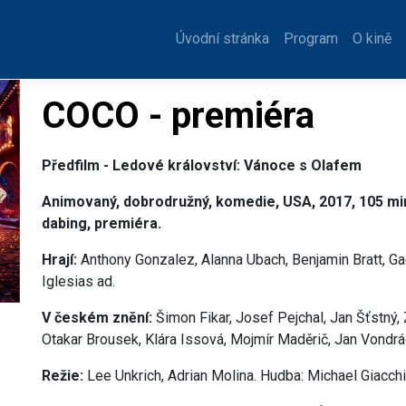
Úvodní stránka
Program
O kině
COCO - premiéra
Předfilm - Ledové království: Vánoce s Olafem
Animovaný, dobrodružný, komedie, USA, 2017, 105 min.
dabing, premiéra.
Hrají:
Anthony Gonzalez, Alanna Ubach, Benjamin Bratt, Ga
Iglesias ad.
V českém znění:
Šimon Fikar, Josef Pejchal, Jan Šťstný, 
Otakar Brousek, Klára Issová, Mojmír Maděrič, Jan Vondrá
Režie:
Lee Unkrich, Adrian Molina. Hudba: Michael Giacchi