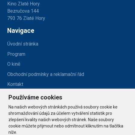
Kino Zlaté Hory
Bezručova 144
793 76 Zlaté Hory
Navigace
Úvodní stránka
Program
O kině
Obchodní podmínky a reklamační řád
Kontakt
Používáme cookies
Kontakt
Na našich webových stránkách používá soubory cookie ke
kino@zlatehory.cz
shromažďování údajů za účelem vytváření statistik pro
zlepšení kvality našich webových stránek. Naše soubory
cookie můžete přijmout nebo odmítnout kliknutím na tlačítka
Social
níže.