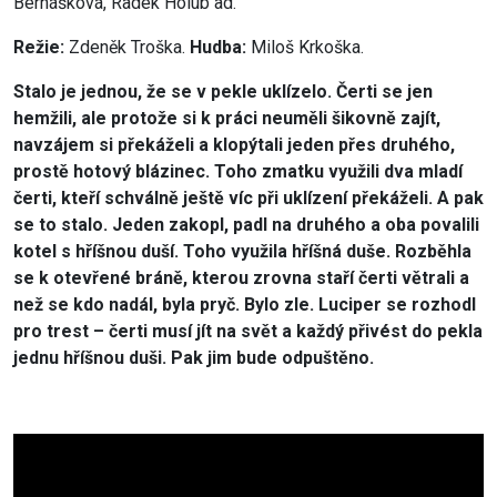
Bernášková, Radek Holub ad.
Režie:
Zdeněk Troška.
Hudba:
Miloš Krkoška.
Stalo je jednou, že se v pekle uklízelo. Čerti se jen
hemžili, ale protože si k práci neuměli šikovně zajít,
navzájem si překáželi a klopýtali jeden přes druhého,
prostě hotový blázinec. Toho zmatku využili dva mladí
čerti, kteří schválně ještě víc při uklízení překáželi. A pak
se to stalo. Jeden zakopl, padl na druhého a oba povalili
kotel s hříšnou duší. Toho využila hříšná duše. Rozběhla
se k otevřené bráně, kterou zrovna staří čerti větrali a
než se kdo nadál, byla pryč. Bylo zle. Luciper se rozhodl
pro trest – čerti musí jít na svět a každý přivést do pekla
jednu hříšnou duši. Pak jim bude odpuštěno.