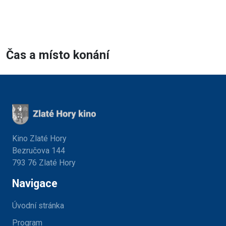
Čas a místo konání
Kino Zlaté Hory
Bezručova 144
793 76 Zlaté Hory
Navigace
Úvodní stránka
Program