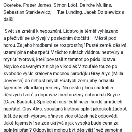
Okereke, Fraser James, Simon Lööf, Deirdre Mullins,
Sebastian Stankiewicz, Tue Lunding, Jacek Dzisiewicz a
další.
Svět se změnil k nepoznání. Lidstvo je téměř vyhlazeno
a přeživší se ukrývají v posledním útočišti – Městě pod
horou. Za jeho hradbami se rozprostírají Pusté země, děsivá
území plná nebezpečí. V těchto ruinách vládnou nestvůry a
mýtičtí tvorové, kteří povstali z temnot po pádu lidstva.
Nejvíce obávaným z nich je vlkodlak.V zoufalé touze po
svobodě vyšle královna mocnou čarodějku Gray Alys (Milla
Jovovich) do nehostinných Pustých zemí, aby odhalila
tajemství vlkodlačí přeměny. Na cestu plnou nástrah a
děsivých tvorů ji doprovází neohrožený dobrodruh Boyce
(Dave Bautista). Společně musí čelit nejen hordě smrtících
nepřátel. Gray Alys, spoutaná kletbou splnit jakoukoli žádost,
tuší, že jejich výprava přinese více otázek než odpovědí.
Jaké tajemství se zde ukrývá a jak vysoká bude cena za
splnění přání? Odpovědi mohou být děsivější než samotné