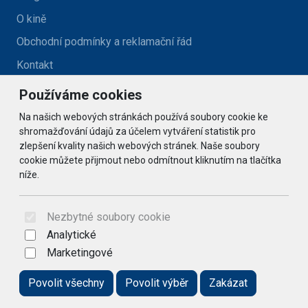
O kině
Obchodní podmínky a reklamační řád
Kontakt
Používáme cookies
Kontakt
Na našich webových stránkách používá soubory cookie ke
kino@zlatehory.cz
shromažďování údajů za účelem vytváření statistik pro
zlepšení kvality našich webových stránek. Naše soubory
cookie můžete přijmout nebo odmítnout kliknutím na tlačítka
Social
níže.
© 2026 Arrabella s.r.o., mayabella s.r.o., Všechna práva
vyhrazena.
Nezbytné soubory cookie
Analytické
Marketingové
Hosting:
- Web:
Povolit všechny
Povolit výběr
Zakázat