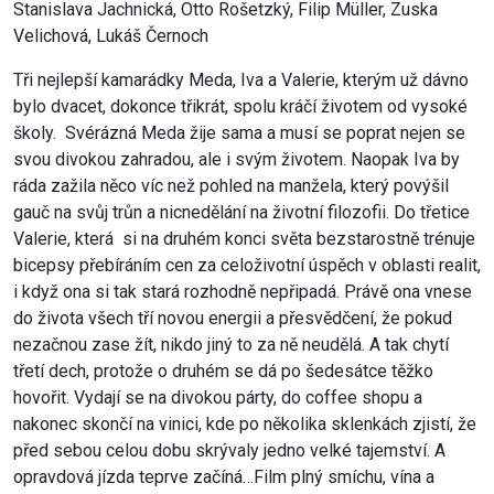
Stanislava Jachnická, Otto Rošetzký, Filip Müller, Zuska
Velichová, Lukáš Černoch
Tři nejlepší kamarádky Meda, Iva a Valerie, kterým už dávno
bylo dvacet, dokonce třikrát, spolu kráčí životem od vysoké
školy. Svérázná Meda žije sama a musí se poprat nejen se
svou divokou zahradou, ale i svým životem. Naopak Iva by
ráda zažila něco víc než pohled na manžela, který povýšil
gauč na svůj trůn a nicnedělání na životní filozofii. Do třetice
Valerie, která si na druhém konci světa bezstarostně trénuje
bicepsy přebíráním cen za celoživotní úspěch v oblasti realit,
i když ona si tak stará rozhodně nepřipadá. Právě ona vnese
do života všech tří novou energii a přesvědčení, že pokud
nezačnou zase žít, nikdo jiný to za ně neudělá. A tak chytí
třetí dech, protože o druhém se dá po šedesátce těžko
hovořit. Vydají se na divokou párty, do coffee shopu a
nakonec skončí na vinici, kde po několika sklenkách zjistí, že
před sebou celou dobu skrývaly jedno velké tajemství. A
opravdová jízda teprve začíná…Film plný smíchu, vína a