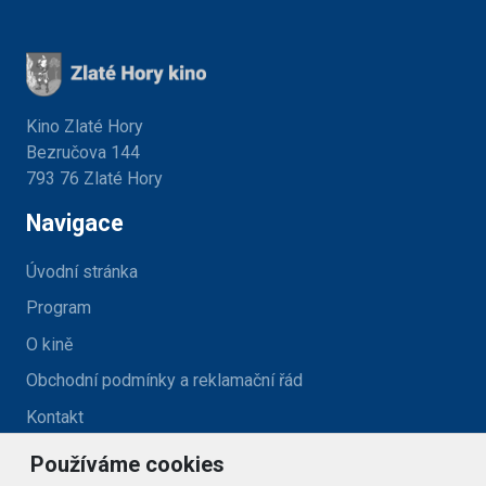
Kino Zlaté Hory
Bezručova 144
793 76 Zlaté Hory
Navigace
Úvodní stránka
Program
O kině
Obchodní podmínky a reklamační řád
Kontakt
Používáme cookies
Kontakt