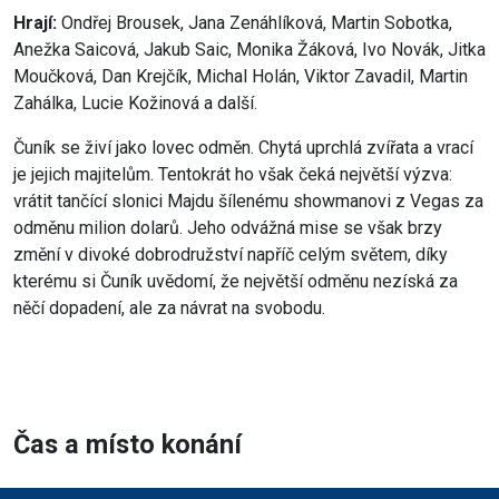
Hrají:
Ondřej Brousek, Jana Zenáhlíková, Martin Sobotka,
Anežka Saicová, Jakub Saic, Monika Žáková, Ivo Novák, Jitka
Moučková, Dan Krejčík, Michal Holán, Viktor Zavadil, Martin
Zahálka, Lucie Kožinová a další.
Čuník se živí jako lovec odměn. Chytá uprchlá zvířata a vrací
je jejich majitelům. Tentokrát ho však čeká největší výzva:
vrátit tančící slonici Majdu šílenému showmanovi z Vegas za
odměnu milion dolarů. Jeho odvážná mise se však brzy
změní v divoké dobrodružství napříč celým světem, díky
kterému si Čuník uvědomí, že největší odměnu nezíská za
něčí dopadení, ale za návrat na svobodu.
Čas a místo konání