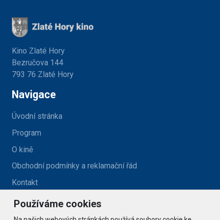
Kino Zlaté Hory
Bezručova 144
793 76 Zlaté Hory
Navigace
Úvodní stránka
Program
O kině
Obchodní podmínky a reklamační řád
Kontakt
Používáme cookies
Kontakt
Na našich webových stránkách používá soubory cookie ke